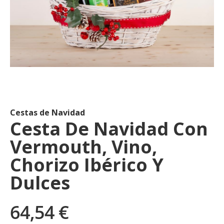
Saltar
al
comienzo
de
Cestas de Navidad
la
Cesta De Navidad Con
galería
Vermouth, Vino,
de
imágenes
Chorizo Ibérico Y
Dulces
64,54 €