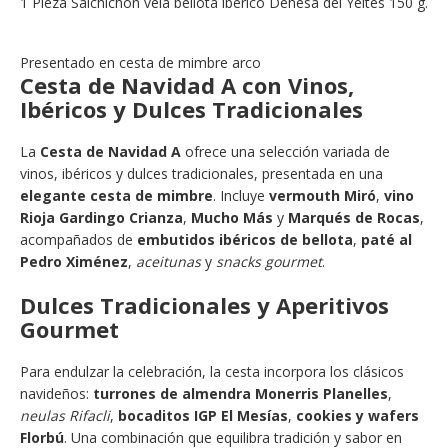
1 Pieza Salchichón vela bellota ibérico Dehesa del Yeltes 150 g.
Presentado en cesta de mimbre arco
Cesta de Navidad A con Vinos,
Ibéricos y Dulces Tradicionales
La
Cesta de Navidad A
ofrece una selección variada de
vinos, ibéricos y dulces tradicionales, presentada en una
elegante cesta de mimbre
. Incluye
vermouth Miró
,
vino
Rioja Gardingo Crianza
,
Mucho Más
y
Marqués de Rocas
,
acompañados de
embutidos ibéricos de bellota
,
paté al
Pedro Ximénez
,
aceitunas
y
snacks gourmet
.
Dulces Tradicionales y Aperitivos
Gourmet
Para endulzar la celebración, la cesta incorpora los clásicos
navideños:
turrones de almendra Monerris Planelles
,
neulas Rifacli
,
bocaditos IGP El Mesías
,
cookies y wafers
Florbú
. Una combinación que equilibra tradición y sabor en