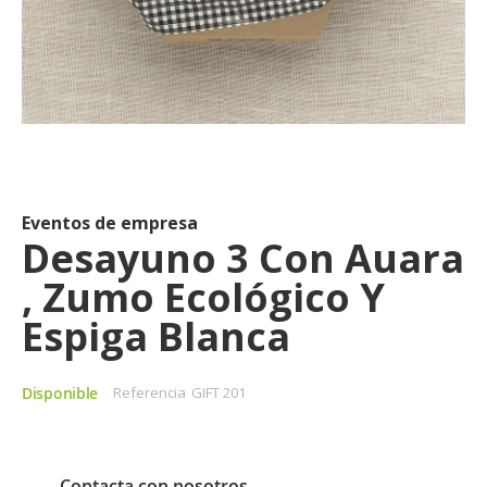
Saltar
al
comienzo
de
Eventos de empresa
la
Desayuno 3 Con Auara
galería
, Zumo Ecológico Y
de
imágenes
Espiga Blanca
Disponible
Referencia
GIFT 201
Contacta con nosotros