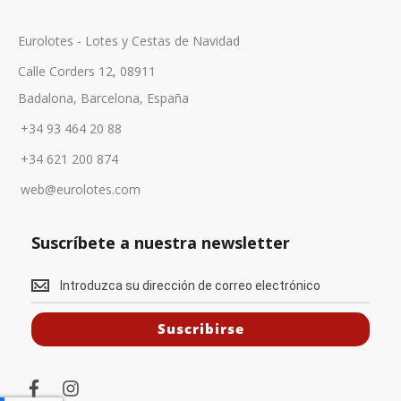
Eurolotes - Lotes y Cestas de Navidad
Calle Corders 12, 08911
Badalona, Barcelona, España
+34 93 464 20 88
+34 621 200 874
web@eurolotes.com
Suscríbete a nuestra newsletter
S
u
Suscribirse
s
c
f
i
r