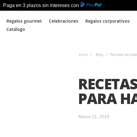
Paga en 3 plazos sin intereses con
Regalos gourmet
Celebraciones
Regalos corporativos
Catálogo
Inicio
Blog
Recetas de plat
RECETAS
PARA H
Marzo 21, 2019