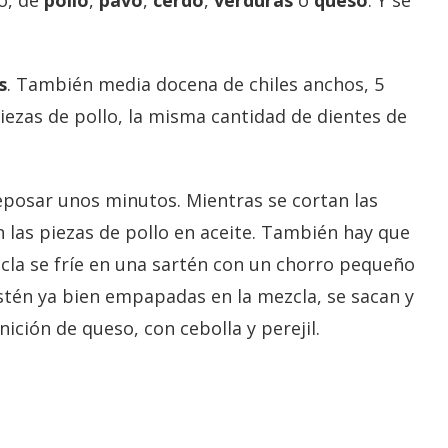
o, de
pollo
,
pavo
,
cerdo
,
verduras
o
queso
. Y se
s
. También media docena de chiles anchos, 5
iezas de pollo, la misma cantidad de dientes de
reposar unos minutos. Mientras se cortan las
n las piezas de pollo en aceite. También hay que
zcla se fríe en una sartén con un chorro pequeño
 estén ya bien empapadas en la mezcla, se sacan y
nición de queso, con cebolla y perejil.