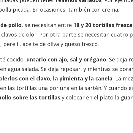
nchiladas pueden tener
rellenos variados
. Por ejempl
olla picada. En ocasiones, también con crema.
 de pollo
, se necesitan entre
18 y 20 tortillas fresca
lavos de olor. Por otra parte se necesitan cuatro p
 perejil, aceite de oliva y queso fresco.
sté cocido,
untarlo con ajo, sal y orégano
. Se deja 
l en agua salada. Se deja reposar, y mientras se dora
lerlos con el clavo, la pimienta y la canela
. La me
ten las tortillas una por una en la sartén. Y cuando
ollo sobre las tortillas
y colocar en el plato la guar