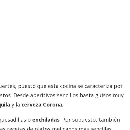
uertes, puesto que esta cocina se caracteriza por
stos. Desde aperitivos sencillos hasta guisos muy
uila
y la
cerveza Corona
.
quesadillas o
enchiladas
. Por supuesto, también
las recetas de platos mejicanos más sencillas.