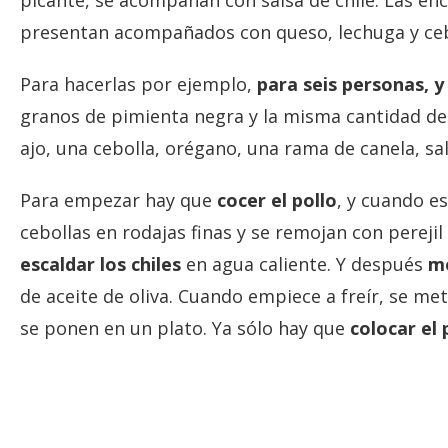
picante, se acompañan con salsa de chile. Las e
presentan acompañados con queso, lechuga y ceb
Para hacerlas por ejemplo,
para seis personas, y
granos de pimienta negra y la misma cantidad de c
ajo, una cebolla, orégano, una rama de canela, sal,
Para empezar hay que
cocer el pollo
, y cuando e
cebollas en rodajas finas y se remojan con pereji
escaldar los chiles
en agua caliente. Y después
mo
de aceite de oliva. Cuando empiece a freír, se me
se ponen en un plato. Ya sólo hay que
colocar el p