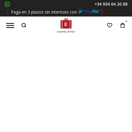
+34 934 64 20 88
whatsapp
Paga en 3 plazos sin intereses con
0
Lista de 
Tu
carri