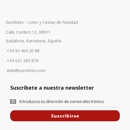
Eurolotes - Lotes y Cestas de Navidad
Calle Corders 12, 08911
Badalona, Barcelona, España
+34 93 464 20 88
+34 621 200 874
web@eurolotes.com
Suscríbete a nuestra newsletter
S
u
Suscribirse
s
c