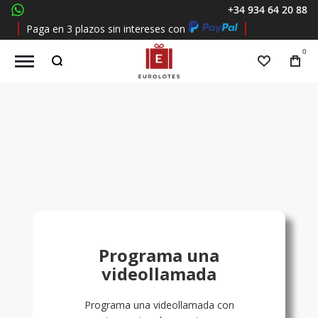
+34 934 64 20 88
whatsapp
Paga en 3 plazos sin intereses con
0
Lista de 
Tu
carri
Programa una
videollamada
Programa una videollamada con