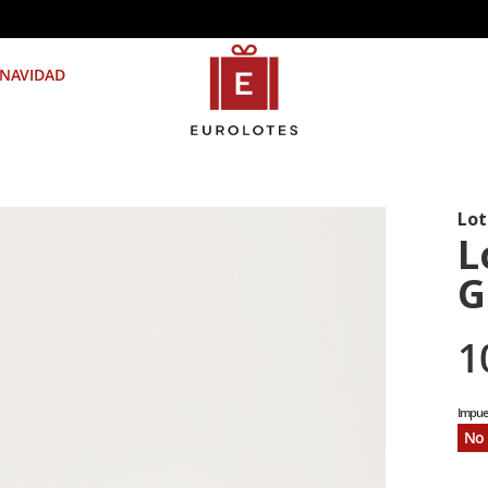
NAVIDAD
Lot
L
G
1
No 