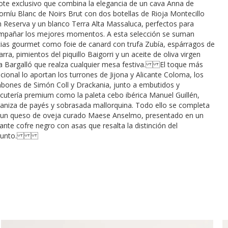
ote exclusivo que combina la elegancia de un cava Anna de
rníu Blanc de Noirs Brut con dos botellas de Rioja Montecillo
 Reserva y un blanco Terra Alta Massaluca, perfectos para
mpañar los mejores momentos. A esta selección se suman
cias gourmet como foie de canard con trufa Zubía, espárragos de
rra, pimientos del piquillo Baigorri y un aceite de oliva virgen
a Bargalló que realza cualquier mesa festiva. El toque más
icional lo aportan los turrones de Jijona y Alicante Coloma, los
ones de Simón Coll y Drackania, junto a embutidos y
cutería premium como la paleta cebo ibérica Manuel Guillén,
aniza de payés y sobrasada mallorquina. Todo ello se completa
 un queso de oveja curado Maese Anselmo, presentado en un
ante cofre negro con asas que resalta la distinción del
njunto.