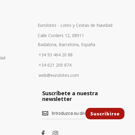
Eurolotes - Lotes y Cestas de Navidad
Calle Corders 12, 08911
Badalona, Barcelona, España
+34 93 464 20 88
dad
+34 621 200 874
web@eurolotes.com
Suscríbete a nuestra
newsletter
S
Suscribirse
u
s