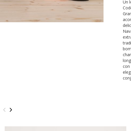
Un l
Codo
Gran
aco
deli
Nava
extr
trad
bomb
char
long
con
eleg
co
‹
›