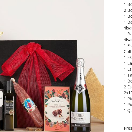
1 Bo
2 Bo
1 Bo
1 Ba
rils
1 Ba
rils
1 Es
Coll
1 Es
1 La
1 Es
1 Ta
1 Bo
2 Es
2x10
1 Pi
1 Pi
1 Q
Pres