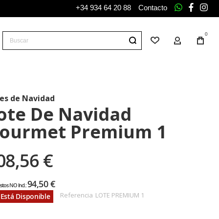
+34 934 64 20 88
Contacto
whatsapp
facebo
ins
0
Buscar
Lista de deseos
Mi Cuenta
Tu
carr
es de Navidad
ote De Navidad
ourmet Premium 1
08,56 €
94,50 €
Referencia
LOTE PREMIUM 1
Está Disponible