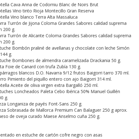
tella Cava Anna de Codorniu Blanc de Noirs Brut
tellas Vino tinto Rioja Montecillo Gran Reserva
tella Vino blanco Terra Alta Massaluca
rra Turrón de Jijona Coloma Grandes Sabores calidad suprema
an 200 g.
rra Turrón de Alicante Coloma Grandes Sabores calidad suprema
an 200 g.
tuche Bombón praliné de avellanas y chocolate con leche Simón
 144 g.
tuche Bombones de almendra caramelizada Drackania 50 g.
ta Foie de Canard con trufa Zubía 130 g.
párragos blancos D.O. Navarra 9/12 frutos Baigorri tarro 370 ml.
rro Pimiento del piquillo entero con ajo Baigorri 314 ml.
tella Aceite de oliva virgen extra Bargalló 250 ml.
tuches Loncheados Paleta Cebo Ibérica 50% Manuel Guillén
0 g.
eza Longaniza de payés Font-Sans 250 g.
eza Sobrasada de Mallorca Premium Can Balaguer 250 g aprox.
ueso de oveja curado Maese Anselmo cuña 250 g.
entado en estuche de cartón cofre negro con asas