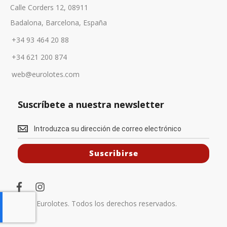
Calle Corders 12, 08911
Badalona, Barcelona, España
+34 93 464 20 88
+34 621 200 874
web@eurolotes.com
Suscríbete a nuestra newsletter
S
u
Suscribirse
s
c
f
i
r
a
n
c
s
© 2025 Eurolotes. Todos los derechos reservados.
í
e
t
b
a
b
o
g