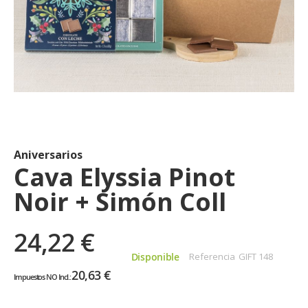
Saltar
al
comienzo
de
Aniversarios
la
Cava Elyssia Pinot
galería
Noir + Simón Coll
de
imágenes
24,22 €
Disponible
Referencia
GIFT 148
20,63 €