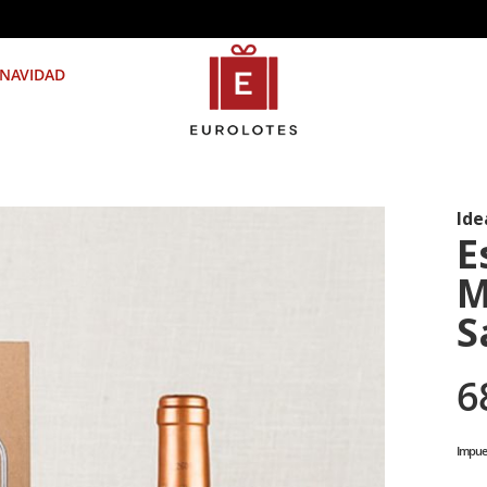
NAVIDAD
Ide
E
M
S
6