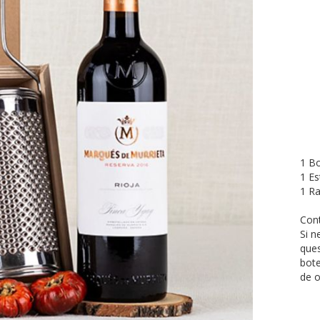
1 Bo
1 Es
1 Ra
Cont
Si n
ques
bote
de o