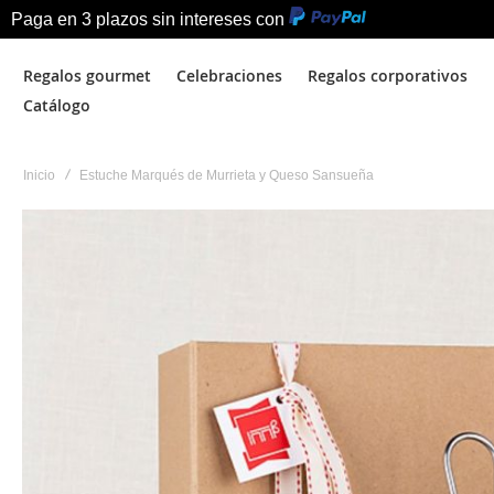
Paga en 3 plazos sin intereses con
Regalos gourmet
Celebraciones
Regalos corporativos
Catálogo
Inicio
Estuche Marqués de Murrieta y Queso Sansueña
Saltar
al
final
de
la
galería
de
imágenes