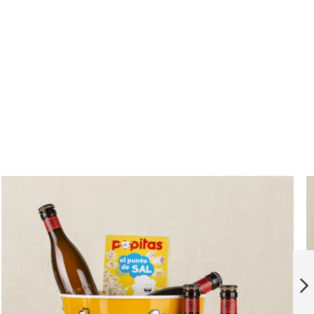
Pack Viña
Salceda y Emina
de Matarromera