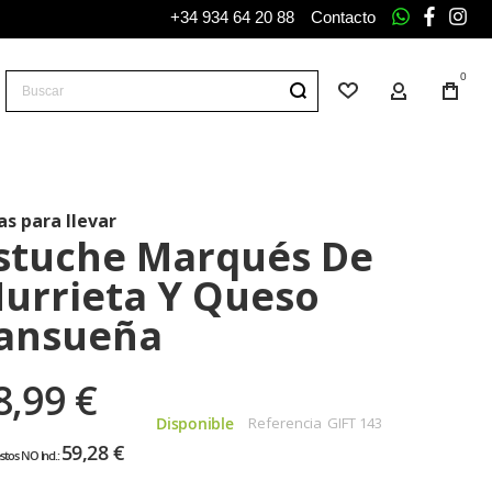
+34 934 64 20 88
Contacto
whatsapp
facebo
ins
0
Buscar
Lista de deseos
Mi Cuenta
Tu
carr
as para llevar
stuche Marqués De
urrieta Y Queso
ansueña
8,99 €
Disponible
Referencia
GIFT 143
59,28 €