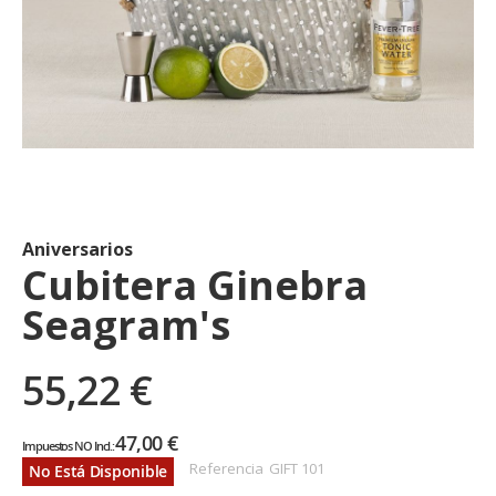
Saltar
al
comienzo
de
Aniversarios
la
Cubitera Ginebra
galería
Seagram's
de
imágenes
55,22 €
47,00 €
Referencia
GIFT 101
No Está Disponible