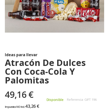
Saltar
al
comienzo
de
Ideas para llevar
la
Atracón De Dulces
galería
Con Coca-Cola Y
de
imágenes
Palomitas
49,16 €
Disponible
Referencia
GIFT 196
43,26 €