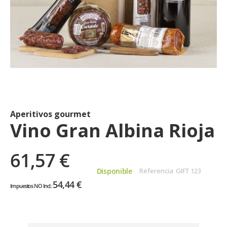
Saltar
al
comienzo
de
Aperitivos gourmet
la
Vino Gran Albina Rioja
galería
de
61,57 €
imágenes
Disponible
Referencia
GIFT 123
54,44 €