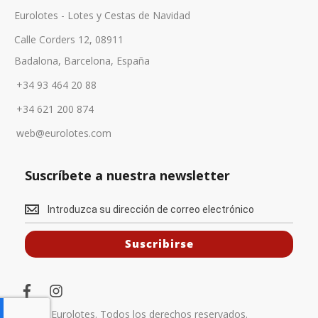
Eurolotes - Lotes y Cestas de Navidad
Calle Corders 12, 08911
Badalona, Barcelona, España
+34 93 464 20 88
+34 621 200 874
web@eurolotes.com
Suscríbete a nuestra newsletter
S
u
Suscribirse
s
c
f
i
r
a
n
c
s
© 2025 Eurolotes. Todos los derechos reservados.
í