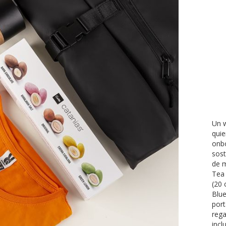
Un w
quie
onbo
sost
de 
Tea 
(20 
Blue
port
rega
incl