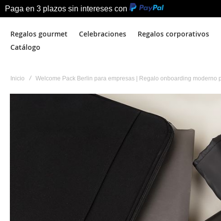
Paga en 3 plazos sin intereses con
Regalos gourmet
Celebraciones
Regalos corporativos
Catálogo
Inicio
Welcome Pack Berlin para empresas | Regalo onboarding moderno 
Saltar
al
final
de
la
galería
de
imágenes