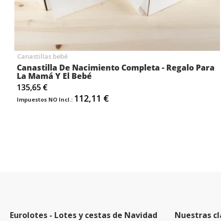
Canastillas bebé
Canastilla De Nacimiento Completa - Regalo Para
La Mamá Y El Bebé
135,65 €
112,11 €
Eurolotes - Lotes y cestas de Navidad
Nuestras cl