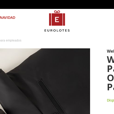
NAVIDAD
para empleados
We
W
P
O
P
Disp