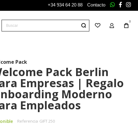
+34 934 64 20 88
Contacto
whatsapp
facebo
ins
0
Buscar
Lista de deseos
Mi Cuenta
Tu
carr
lcome Pack
elcome Pack Berlin
ara Empresas | Regalo
nboarding Moderno
ara Empleados
onible
Referencia
GIFT 250