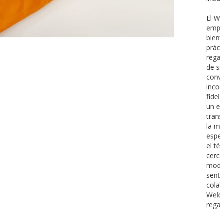
El W
empr
bien
prác
rega
de s
conv
inco
fide
un e
tran
la m
espe
el t
cer
mode
sent
col
Welc
rega