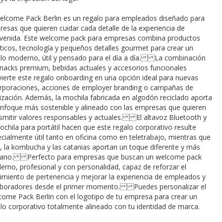
elcome Pack Berlin es un regalo para empleados diseñado para
esas que quieren cuidar cada detalle de la experiencia de
venida. Este welcome pack para empresas combina productos
ticos, tecnología y pequeños detalles gourmet para crear un
lo moderno, útil y pensado para el día a día. La combinación
nacks premium, bebidas actuales y accesorios funcionales
ierte este regalo onboarding en una opción ideal para nuevas
rporaciones, acciones de employer branding o campañas de
lización. Además, la mochila fabricada en algodón reciclado aporta
nfoque más sostenible y alineado con las empresas que quieren
smitir valores responsables y actuales. El altavoz Bluetooth y
ochila para portátil hacen que este regalo corporativo resulte
cialmente útil tanto en oficina como en teletrabajo, mientras que
é, la kombucha y las catanias aportan un toque diferente y más
cano. Perfecto para empresas que buscan un welcome pack
rno, profesional y con personalidad, capaz de reforzar el
imiento de pertenencia y mejorar la experiencia de empleados y
aboradores desde el primer momento. Puedes personalizar el
ome Pack Berlin con el logotipo de tu empresa para crear un
lo corporativo totalmente alineado con tu identidad de marca.