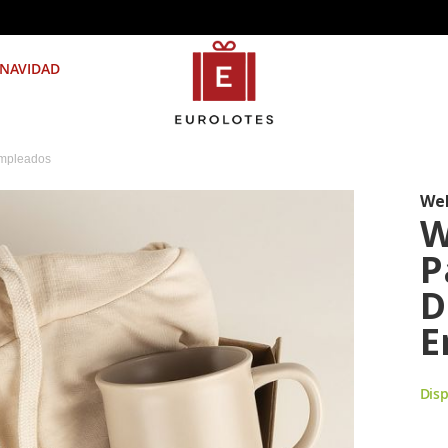
NAVIDAD
empleados
We
W
P
D
E
Disp