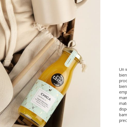
Un w
bien
prod
bien
emp
man
mate
disp
bam
prec