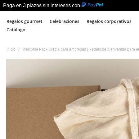
Paga en 3 plazos sin intereses con
Regalos gourmet
Celebraciones
Regalos corporativos
Catálogo
Inicio
Welcome Pack Grecia para empresas | Regalo de bienvenida para 
Saltar
al
final
de
la
galería
de
imágenes