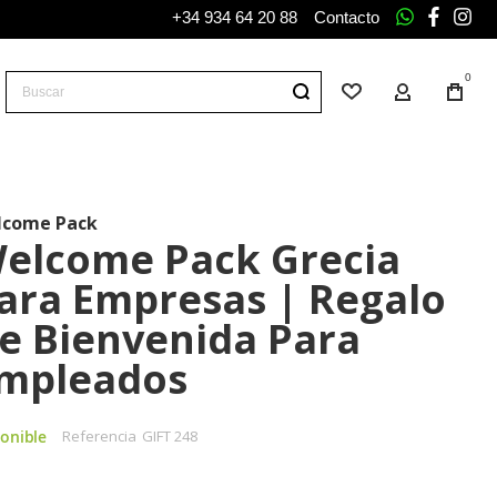
+34 934 64 20 88
Contacto
whatsapp
facebo
ins
0
Buscar
Lista de deseos
Mi Cuenta
Tu
carr
lcome Pack
elcome Pack Grecia
ara Empresas | Regalo
e Bienvenida Para
mpleados
onible
Referencia
GIFT 248