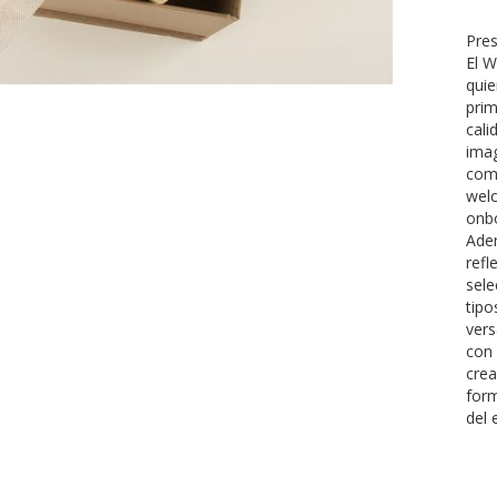
Pres
El W
quie
prim
cali
ima
como
welc
onbo
Adem
refl
sele
tipo
vers
con 
crea
form
del 