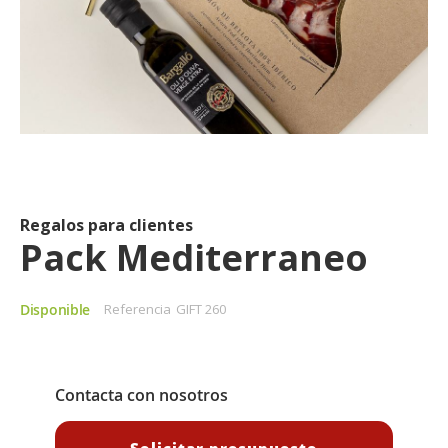
Saltar
al
comienzo
de
Regalos para clientes
la
Pack Mediterraneo
galería
de
imágenes
Disponible
Referencia
GIFT 260
Contacta con nosotros