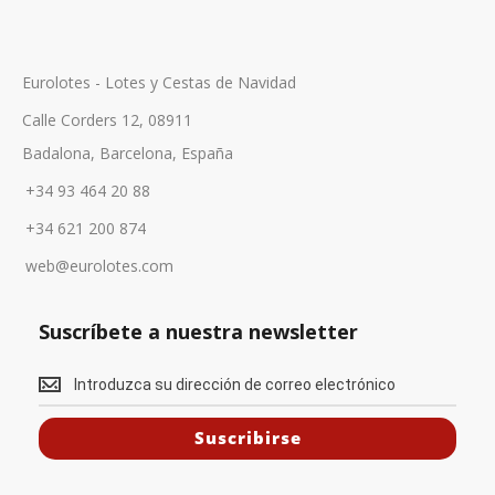
Eurolotes - Lotes y Cestas de Navidad
Calle Corders 12, 08911
Badalona, Barcelona, España
+34 93 464 20 88
+34 621 200 874
web@eurolotes.com
Suscríbete a nuestra newsletter
S
u
Suscribirse
s
c