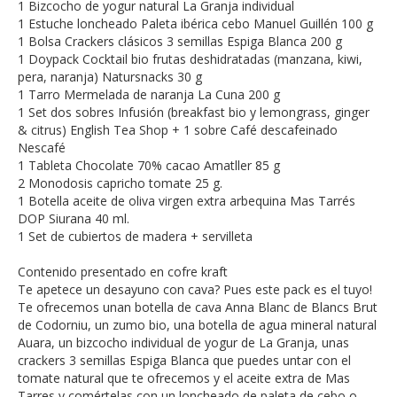
1 Bizcocho de yogur natural La Granja individual
1 Estuche loncheado Paleta ibérica cebo Manuel Guillén 100 g
1 Bolsa Crackers clásicos 3 semillas Espiga Blanca 200 g
1 Doypack Cocktail bio frutas deshidratadas (manzana, kiwi,
pera, naranja) Natursnacks 30 g
1 Tarro Mermelada de naranja La Cuna 200 g
1 Set dos sobres Infusión (breakfast bio y lemongrass, ginger
& citrus) English Tea Shop + 1 sobre Café descafeinado
Nescafé
1 Tableta Chocolate 70% cacao Amatller 85 g
2 Monodosis capricho tomate 25 g.
1 Botella aceite de oliva virgen extra arbequina Mas Tarrés
DOP Siurana 40 ml.
1 Set de cubiertos de madera + servilleta
Contenido presentado en cofre kraft
Te apetece un desayuno con cava? Pues este pack es el tuyo!
Te ofrecemos unan botella de cava Anna Blanc de Blancs Brut
de Codorniu, un zumo bio, una botella de agua mineral natural
Auara, un bizcocho individual de yogur de La Granja, unas
crackers 3 semillas Espiga Blanca que puedes untar con el
tomate natural que te ofrecemos y el aceite extra de Mas
Tarres y comértelas con un loncheado de paleta de cebo o