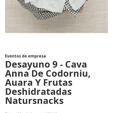
Saltar
al
comienzo
de
Eventos de empresa
la
Desayuno 9 - Cava
galería
Anna De Codorniu,
de
imágenes
Auara Y Frutas
Deshidratadas
Natursnacks